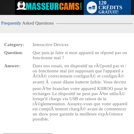
120
CRÉDITS
User
GRATUIT!
status
Frequently
Asked Questions
Category:
Interactive Devices
Question:
Que puis-je faire si mon appareil ne répond pas ou
LIMITED TIME OFFER!
fonctionne mal ?
Answer:
Dans nos essais, un dispositif ne rÃ©pond pas et /
ou fonctionne mal (en supposant que l'appareil a
Ã©tÃ© correctement configurÃ© et configurÃ©
avant) Ã cause dâune batterie faible. Vous devrez
peut-Ãªtre brancher votre appareil KIIROO pour le
recharger. Le dispositif ne peut pas Ãªtre utilisÃ©
lorsqu'il charge via USB en raison de la
rÃ©glementation. Assurez-vous que votre appareil
est complÃ¨tement chargÃ© avant de commencer
un show pour garantir la meilleure expÃ©rience
possible.