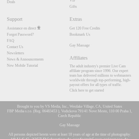
VIP
Deals
Gifts
Support
Extras
Assistance en direct
Get 120 Free Credits
Forgot Password?
Bookmark Us
FAQ
Gay Massage
Contact Us
Newsletters
Affiliates
News & Announcements
New Mobile Tutorial
The adult industry's premier Live Cam
affiliate program since 1996. Our expert
team has delivered millions to webmasters
worldwide through top-performing, high-
payout offers for all types of traffic.
Click here to get started
Brought to you by VS Media, Inc., Westlake Village, CA, United States
FBP Media s.r.o. (Reg. 06483453 ), Vodickova 791/41 Nove Mesto, 110 00 Praha 1,
Czech Republic
Gay Massage
All persons depicted herein were at least 18 years of age at the time of photography: