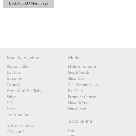
Back to FAQ Main Page
Show
Show
Show
Show
DM
DM
DM
DM
120
Main Navigation
Models
Register FREE
Modèles recherchés
Live Chat
Search Models
Interactive
Show Rates
F
R
E
E
C
R
E
DI
T
Calendrier
Adult Feature Shows
Watch What's Hot Today
Fan Clubs
S
Vidéos
Promotion Contests
VIP
Show Offers
Login
Flirt du mois
Cam2Cam Chat
Account Info
Acheter des crédits
Login
Téléphone Flirt